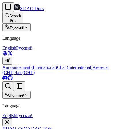
XDAO Docs
Search
⌘
K
Русский
Language
English
Русский
Announcement (International)
Chat (International)
Анонсы
(СНГ)
Чат (СНГ)
Русский
Language
English
Русский
XDAO EVM
XDAO TON