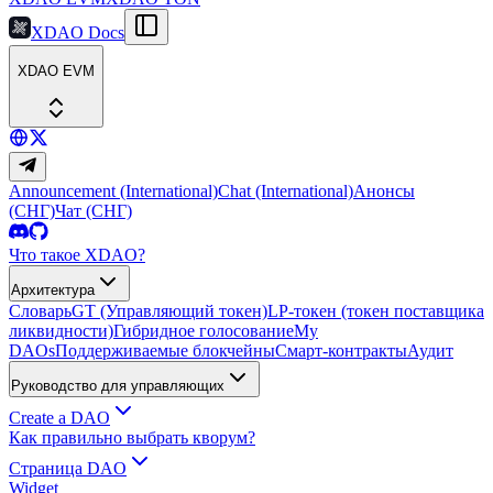
XDAO Docs
XDAO EVM
Announcement (International)
Chat (International)
Анонсы
(СНГ)
Чат (СНГ)
Что такое XDAO?
Архитектура
Словарь
GT (Управляющий токен)
LP-токен (токен поставщика
ликвидности)
Гибридное голосование
My
DAOs
Поддерживаемые блокчейны
Смарт-контракты
Аудит
Руководство для управляющих
Create a DAO
Как правильно выбрать кворум?
Страница DAO
Widget