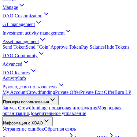
Manage
DAO Customization
GT management
Investment activity management
Asset management
Send Token
Send "Coin"
Approve Token
Pay Salaries
Hide Tokens
DAO Community
Advanced
DAO features
Activity
Info
Руководство пользователя
My Account
Crowdfunding
Private Offer
Private Exit Offer
Burn LP
Примеры использования
Запуск Crowdfunding: пошаговая инструкция
Моя первая
организация
Доверительное управление
Информация о XDAO
Устранение ошибок
Обратная связь