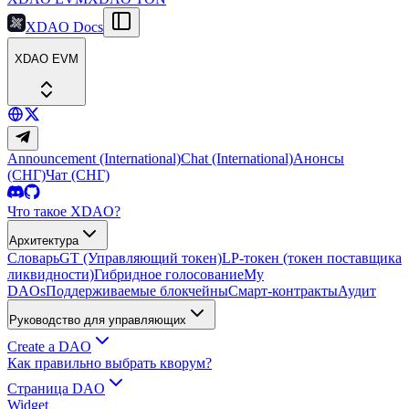
XDAO Docs
XDAO EVM
Announcement (International)
Chat (International)
Анонсы
(СНГ)
Чат (СНГ)
Что такое XDAO?
Архитектура
Словарь
GT (Управляющий токен)
LP-токен (токен поставщика
ликвидности)
Гибридное голосование
My
DAOs
Поддерживаемые блокчейны
Смарт-контракты
Аудит
Руководство для управляющих
Create a DAO
Как правильно выбрать кворум?
Страница DAO
Widget