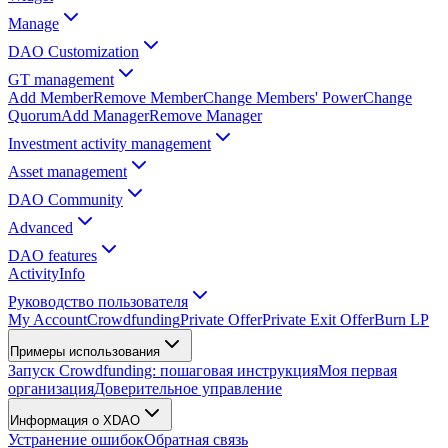
Manage
DAO Customization
GT management
Add Member
Remove Member
Change Members' Power
Change
Quorum
Add Manager
Remove Manager
Investment activity management
Asset management
DAO Community
Advanced
DAO features
Activity
Info
Руководство пользователя
My Account
Crowdfunding
Private Offer
Private Exit Offer
Burn LP
Примеры использования
Запуск Crowdfunding: пошаговая инструкция
Моя первая
организация
Доверительное управление
Информация о XDAO
Устранение ошибок
Обратная связь