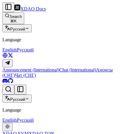
XDAO Docs
Search
⌘
K
Русский
Language
English
Русский
Announcement (International)
Chat (International)
Анонсы
(СНГ)
Чат (СНГ)
Русский
Language
English
Русский
XDAO EVM
XDAO TON