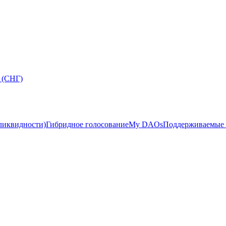
 (СНГ)
ликвидности)
Гибридное голосование
My DAOs
Поддерживаемые 