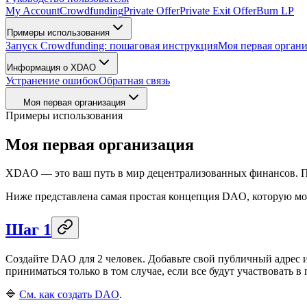
My Account
Crowdfunding
Private Offer
Private Exit Offer
Burn LP
Примеры использования
Запуск Crowdfunding: пошаговая инструкция
Моя первая орган
Информация о XDAO
Устранение ошибок
Обратная связь
Моя первая организация
Примеры использования
Моя первая организация
XDAO — это ваш путь в мир децентрализованных финансов. Поче
Ниже представлена самая простая концепция DAO, которую мож
Шаг 1
Создайте DAO для 2 человек. Добавьте свой публичный адрес и
приниматься только в том случае, если все будут участвовать в
🔷
См. как создать DAO
.