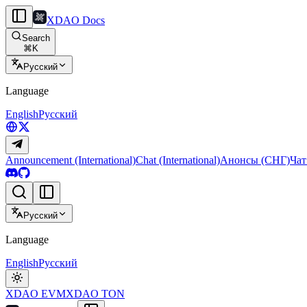
XDAO Docs
Search
⌘
K
Русский
Language
English
Русский
Announcement (International)
Chat (International)
Анонсы (СНГ)
Чат
Русский
Language
English
Русский
XDAO EVM
XDAO TON