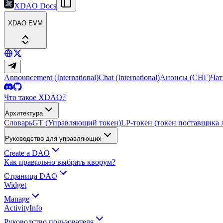
XDAO Docs
XDAO EVM
Announcement (International)
Chat (International)
Анонсы (СНГ)
Чат
Что такое XDAO?
Архитектура
Словарь
GT (Управляющий токен)
LP-токен (токен поставщика 
Руководство для управляющих
Create a DAO
Как правильно выбрать кворум?
Страница DAO
Widget
Manage
Activity
Info
Руководство пользователя