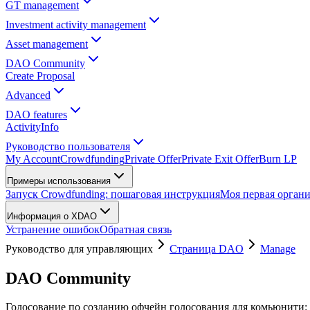
GT management
Investment activity management
Asset management
DAO Community
Create Proposal
Advanced
DAO features
Activity
Info
Руководство пользователя
My Account
Crowdfunding
Private Offer
Private Exit Offer
Burn LP
Примеры использования
Запуск Crowdfunding: пошаговая инструкция
Моя первая орган
Информация о XDAO
Устранение ошибок
Обратная связь
Руководство для управляющих
Страница DAO
Manage
DAO Community
Голосование по созданию офчейн голосования для комьюнити: