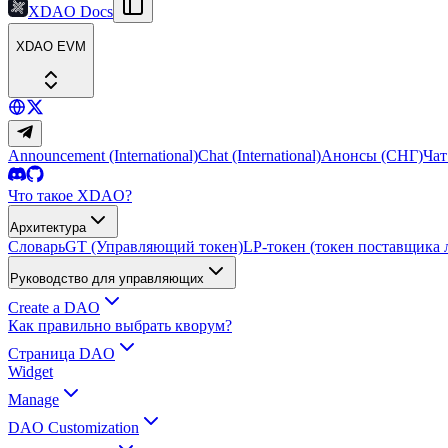
XDAO Docs
XDAO EVM
Announcement (International)
Chat (International)
Анонсы (СНГ)
Чат
Что такое XDAO?
Архитектура
Словарь
GT (Управляющий токен)
LP-токен (токен поставщика 
Руководство для управляющих
Create a DAO
Как правильно выбрать кворум?
Страница DAO
Widget
Manage
DAO Customization