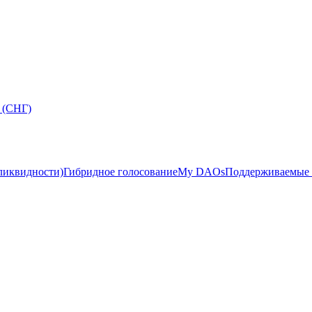
 (СНГ)
ликвидности)
Гибридное голосование
My DAOs
Поддерживаемые 