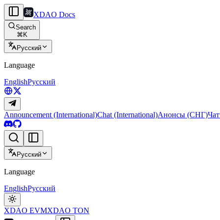
XDAO Docs
Search
⌘
K
Русский
Language
English
Русский
Announcement (International)
Chat (International)
Анонсы (СНГ)
Чат
Русский
Language
English
Русский
XDAO EVM
XDAO TON